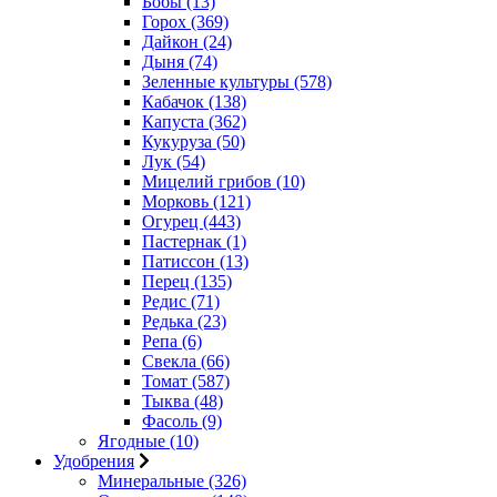
Бобы (13)
Горох (369)
Дайкон (24)
Дыня (74)
Зеленные культуры (578)
Кабачок (138)
Капуста (362)
Кукуруза (50)
Лук (54)
Мицелий грибов (10)
Морковь (121)
Огурец (443)
Пастернак (1)
Патиссон (13)
Перец (135)
Редис (71)
Редька (23)
Репа (6)
Свекла (66)
Томат (587)
Тыква (48)
Фасоль (9)
Ягодные (10)
Удобрения
Минеральные (326)