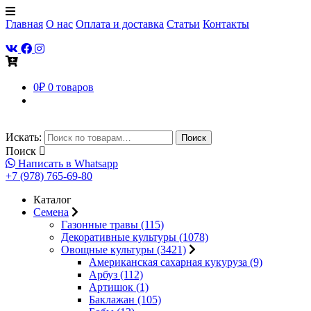
Главная
О нас
Оплата и доставка
Статьи
Контакты
0
₽
0 товаров
Искать:
Поиск
Поиск
Написать в Whatsapp
+7 (978) 765-69-80
Каталог
Семена
Газонные травы (115)
Декоративные культуры (1078)
Овощные культуры (3421)
Американская сахарная кукуруза (9)
Арбуз (112)
Артишок (1)
Баклажан (105)