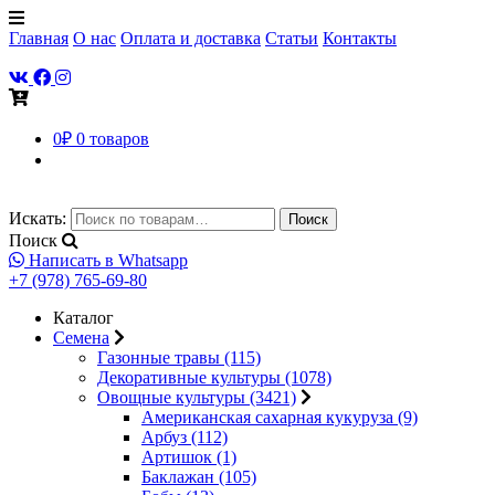
Главная
О нас
Оплата и доставка
Статьи
Контакты
0
₽
0 товаров
Искать:
Поиск
Поиск
Написать в Whatsapp
+7 (978) 765-69-80
Каталог
Семена
Газонные травы (115)
Декоративные культуры (1078)
Овощные культуры (3421)
Американская сахарная кукуруза (9)
Арбуз (112)
Артишок (1)
Баклажан (105)