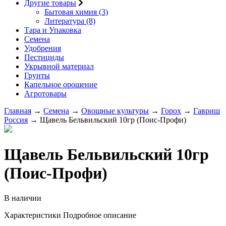
Другие товары
Бытовая химия (3)
Литература (8)
Тара и Упаковка
Семена
Удобрения
Пестициды
Укрывной материал
Грунты
Капельное орошение
Агротовары
Главная
→
Семена
→
Овощные культуры
→
Горох
→
Гавриш
Россия
→ Щавель Бельвильский 10гр (Поис-Профи)
Щавель Бельвильский 10гр
(Поис-Профи)
В наличии
Характеристики
Подробное описание