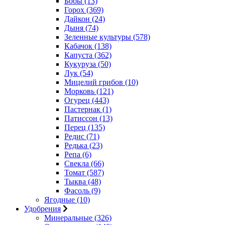
Бобы (13)
Горох (369)
Дайкон (24)
Дыня (74)
Зеленные культуры (578)
Кабачок (138)
Капуста (362)
Кукуруза (50)
Лук (54)
Мицелий грибов (10)
Морковь (121)
Огурец (443)
Пастернак (1)
Патиссон (13)
Перец (135)
Редис (71)
Редька (23)
Репа (6)
Свекла (66)
Томат (587)
Тыква (48)
Фасоль (9)
Ягодные (10)
Удобрения
Минеральные (326)